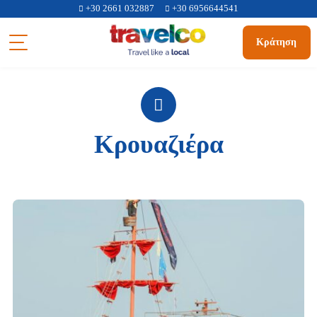
+30 2661 032887
+30 6956644541
Κράτηση
Κρουαζιέρα