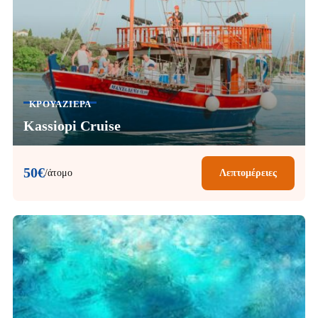
ΚΡΟΥΑΖΙΈΡΑ
Kassiopi Cruise
50€
/άτομο
Λεπτομέρειες