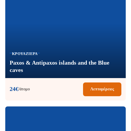
ΚΡΟΥΑΖΙΈΡΑ
Paxos & Antipaxos islands and the Blue
caves
24€
/άτομο
Λεπτομέρειες