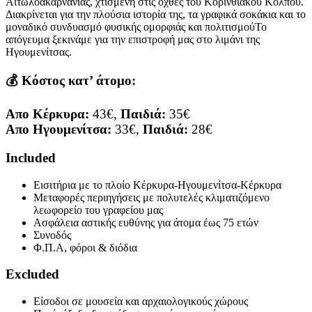
Αιτωλοακαρνανίας, χτισμένη στις όχθες του Κορινθιακού Κόλπου.
Διακρίνεται για την πλούσια ιστορία της, τα γραφικά σοκάκια και το
μοναδικό συνδυασμό φυσικής ομορφιάς και πολιτισμούΤο
απόγευμα ξεκινάμε για την επιστροφή μας στο λιμάνι της
Ηγουμενίτσας
.
💰 Κόστος κατ’ άτομο:
Απο Κέρκυρα:
43€,
Παιδιά:
35€
Απο Ηγουμενίτσα:
33€,
Παιδιά:
28€
Included
Εισιτήρια με το πλοίο Κέρκυρα-Ηγουμενίτσα-Κέρκυρα
Μεταφορές περιηγήσεις με πολυτελές κλιματιζόμενο
λεωφορείο του γραφείου μας
Ασφάλεια αστικής ευθύνης για άτομα έως 75 ετών
Συνοδός
Φ.Π.Α, φόροι & διόδια
Excluded
Είσοδοι σε μουσεία και αρχαιολογικούς χώρους