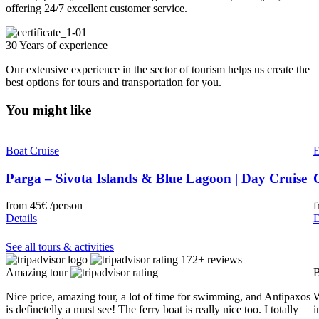
offering 24/7 excellent customer service.
30 Years of experience
Our extensive experience in the sector of tourism helps us create the
best options for tours and transportation for you.
You might like
Boat Cruise
E
Parga – Sivota Islands & Blue Lagoon | Day Cruise
from
45€
/person
Details
D
See all tours & activities
172+ reviews
Amazing tour
B
Nice price, amazing tour, a lot of time for swimming, and Antipaxos
W
is definetelly a must see! The ferry boat is really nice too. I totally
i