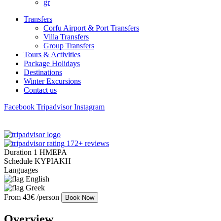
gr
Transfers
Corfu Airport & Port Transfers
Villa Transfers
Group Transfers
Tours & Activities
Package Holidays
Destinations
Winter Excursions
Contact us
Facebook
Tripadvisor
Instagram
172+ reviews
Duration
1 ΗΜΕΡΑ
Schedule
ΚΥΡΙΑΚΗ
Languages
English
Greek
From
43€
/person
Book Now
Overview