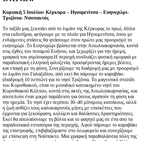
Κυριακή 5 Ιουλίου: Κέρκυρα – Ηγουμενίτσα – Ευηνοχώρι-
Τριζόνια- Ναυπακτός
Το ταξίδι μας ξεκινάει από το λιμάνι της Κέρκυρας το πρωί, δίπλα
στα εκδοτήρια, φεύγουμε με το πλοίο για Ηγουμενίτσα, όπου με
ενδιάμεσες στάσεις θα φτάσουμε στον πρώτο μας προορισμό το
ευηνοχώρι .Το Ευηνοχώρι βρίσκεται στην Αιτωλοακαρνανία, κοντά
στις όχθες του ποταμού Ευήνου, και ξεχωρίζει για την ήρεμη,
γραφική του ατμόσφαιρα.Η περιοχή συνδυάζει φυσική ομορφιά με
παραδοσιακή ελληνική φιλοξενία, προσφέροντας ήρεμες βόλτες
και επαφή με τη φύση. Συνεχίζουμε τη διαδρομή μας με προορισμό
το λιμάνι του Γαλαξιδίου, από εκεί θα πάρουμε το καραβάκι
(διαδρομή 10 λεπτών) για το νησί Τριζόνια. Το μαγευτικό στολίδι
του Κορινθιακού, είναι το μοναδικό κατοικημένο νησί του
Κορινθιακού Κόλπου, κοντά στις ακτές της Αιτωλοακαρνανίας, και
αποτελούν έναν μικρό παράδεισο για όσους αγαπούν τη φύση και
την ηρεμία. Το νησί έχει περίπου 30–40 μόνιμους κατοίκους, αλλά
η ζωή ανθίζει τους καλοκαιρινούς μήνες με επισκέπτες που
έρχονται για ξεκούραση, κολύμπι και θαλάσσιες δραστηριότητες.
Εκεί θα απολαύσουμε τη βόλτα και το φαγητό μας σε ένα απο τα
παραδοσιακά εστιατόρια της περιοχής. Αφού πάρουμε το καραβάκι
της επιστροφής, επιβιβαζόμαστε στο λεωφορείο και συνεχίζουμε
με επίσκεψη στη Ναύπακτο. Μια γραφική παραθαλάσσια πόλη της